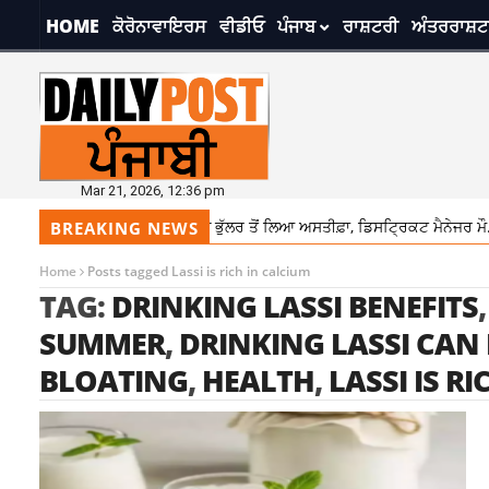
HOME
ਕੋਰੋਨਾਵਾਇਰਸ
ਵੀਡੀਓ
ਪੰਜਾਬ
ਰਾਸ਼ਟਰੀ
ਅੰਤਰਰਾਸ਼ਟ
Mar 21, 2026, 12:36 pm
CM ਮਾਨ ਨੇ ਮੰਤਰੀ ਲਾਲਜੀਤ ਸਿੰਘ ਭੁੱਲਰ ਤੋਂ ਲਿਆ ਅਸਤੀਫ਼ਾ, ਡਿਸਟ੍ਰਿਕਟ ਮੈਨੇਜਰ ਮੌ.ਤ
BREAKING NEWS
Home
Posts tagged Lassi is rich in calcium
TAG:
DRINKING LASSI BENEFITS
SUMMER
,
DRINKING LASSI CAN
BLOATING
,
HEALTH
,
LASSI IS R