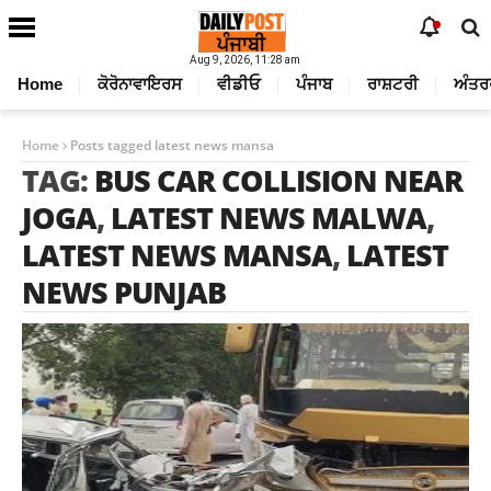
Aug 9, 2026, 11:28 am
Home
ਕੋਰੋਨਾਵਾਇਰਸ
ਵੀਡੀਓ
ਪੰਜਾਬ
ਰਾਸ਼ਟਰੀ
ਅੰਤਰ
Home
Posts tagged latest news mansa
TAG:
BUS CAR COLLISION NEAR
JOGA
,
LATEST NEWS MALWA
,
LATEST NEWS MANSA
,
LATEST
NEWS PUNJAB