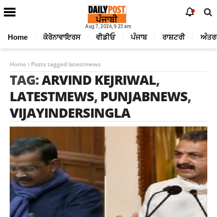
Aug 7, 2026, 9:23 am
Home
ਕੋਰੋਨਾਵਾਇਰਸ
ਵੀਡੀਓ
ਪੰਜਾਬ
ਰਾਸ਼ਟਰੀ
ਅੰਤਰ
Home
Posts tagged latestmews
TAG:
ARVIND KEJRIWAL
,
LATESTMEWS
,
PUNJABNEWS
,
VIJAYINDERSINGLA