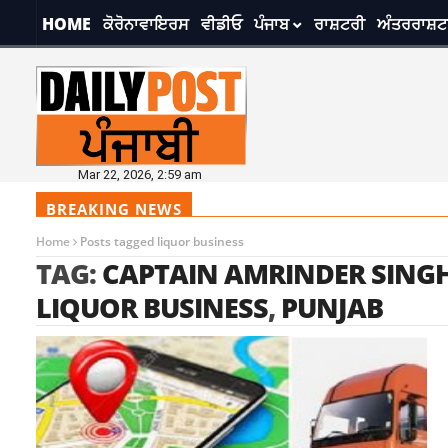
HOME
ਕੋਰੋਨਾਵਾਇਰਸ
ਵੀਡੀਓ
ਪੰਜਾਬ
ਰਾਸ਼ਟਰੀ
ਅੰਤਰਰਾਸ਼ਟ
Mar 22, 2026, 2:59 am
BREAKING NEWS
Home
Posts tagged liquor business
TAG:
CAPTAIN AMRINDER SING
LIQUOR BUSINESS
,
PUNJAB