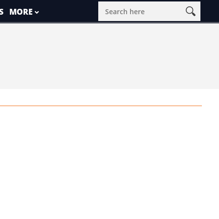
S
MORE