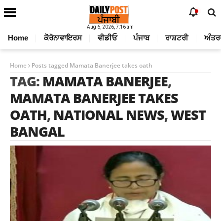
Aug 6, 2026, 7:16 am
Home
ਕੋਰੋਨਾਵਾਇਰਸ
ਵੀਡੀਓ
ਪੰਜਾਬ
ਰਾਸ਼ਟਰੀ
ਅੰਤਰ
Home
Posts tagged Mamata Banerjee takes oath
TAG:
MAMATA BANERJEE
,
MAMATA BANERJEE TAKES
OATH
,
NATIONAL NEWS
,
WEST
BANGAL