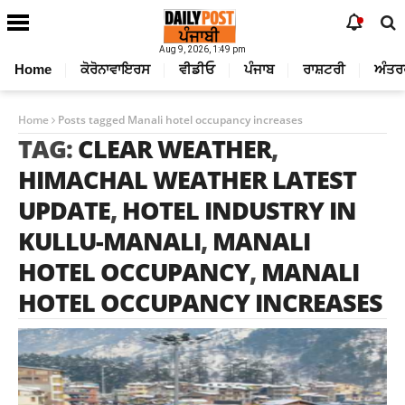
Aug 9, 2026, 1:49 pm
Home
ਕੋਰੋਨਾਵਾਇਰਸ
ਵੀਡੀਓ
ਪੰਜਾਬ
ਰਾਸ਼ਟਰੀ
ਅੰਤਰ
Home
Posts tagged Manali hotel occupancy increases
TAG:
CLEAR WEATHER
,
HIMACHAL WEATHER LATEST
UPDATE
,
HOTEL INDUSTRY IN
KULLU-MANALI
,
MANALI
HOTEL OCCUPANCY
,
MANALI
HOTEL OCCUPANCY INCREASES