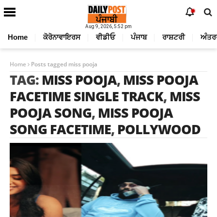
Aug 9, 2026, 5:52 pm
Home
ਕੋਰੋਨਾਵਾਇਰਸ
ਵੀਡੀਓ
ਪੰਜਾਬ
ਰਾਸ਼ਟਰੀ
ਅੰਤਰ
Home
Posts tagged miss pooja
TAG:
MISS POOJA
,
MISS POOJA
FACETIME SINGLE TRACK
,
MISS
POOJA SONG
,
MISS POOJA
SONG FACETIME
,
POLLYWOOD