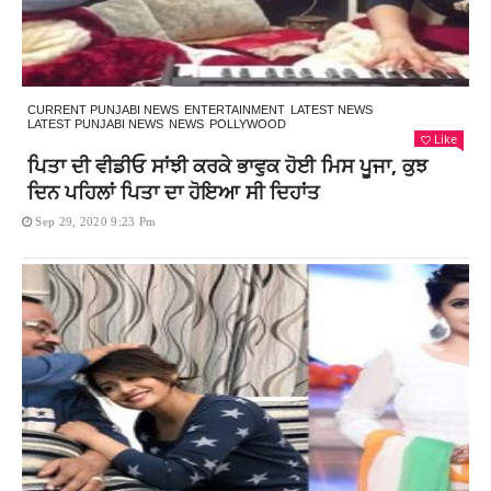
CURRENT PUNJABI NEWS
ENTERTAINMENT
LATEST NEWS
LATEST PUNJABI NEWS
NEWS
POLLYWOOD
Like
ਪਿਤਾ ਦੀ ਵੀਡੀਓ ਸਾਂਝੀ ਕਰਕੇ ਭਾਵੁਕ ਹੋਈ ਮਿਸ ਪੂਜਾ, ਕੁਝ
ਦਿਨ ਪਹਿਲਾਂ ਪਿਤਾ ਦਾ ਹੋਇਆ ਸੀ ਦਿਹਾਂਤ
Sep 29, 2020 9:23 Pm