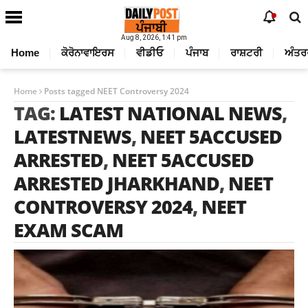
Aug 8, 2026, 1:41 pm
Home
ਕੋਰੋਨਾਵਾਇਰਸ
ਵੀਡੀਓ
ਪੰਜਾਬ
ਰਾਸ਼ਟਰੀ
ਅੰਤਰ
Home
Posts tagged NEET Controversy 2024
TAG:
LATEST NATIONAL NEWS
,
LATESTNEWS
,
NEET 5ACCUSED
ARRESTED
,
NEET 5ACCUSED
ARRESTED JHARKHAND
,
NEET
CONTROVERSY 2024
,
NEET
EXAM SCAM