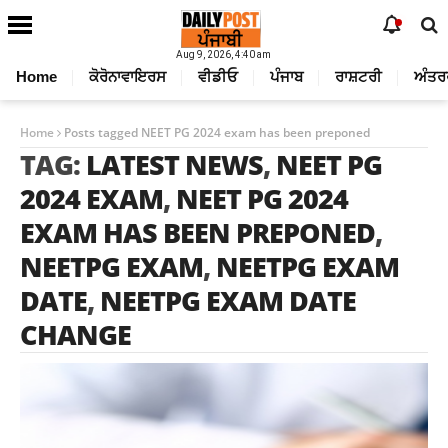
Aug 9, 2026, 4:40 am
Home
ਕੋਰੋਨਾਵਾਇਰਸ
ਵੀਡੀਓ
ਪੰਜਾਬ
ਰਾਸ਼ਟਰੀ
ਅੰਤਰ
Home
Posts tagged NEET PG 2024 exam has been preponed
TAG:
LATEST NEWS
,
NEET PG
2024 EXAM
,
NEET PG 2024
EXAM HAS BEEN PREPONED
,
NEETPG EXAM
,
NEETPG EXAM
DATE
,
NEETPG EXAM DATE
CHANGE