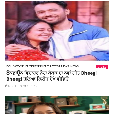
Like
BOLLYWOOD
ENTERTAINMENT
LATEST NEWS
NEWS
ਲੌਕਡਾਊਨ ਵਿਚਕਾਰ ਨੇਹਾ ਕੱਕੜ ਦਾ ਨਵਾਂ ਗੀਤ Bheegi
Bheegi ਹੋਇਆ ਰਿਲੀਜ਼,ਦੇਖੋ ਵੀਡਿੳ
May 11, 2020 8:13 Pm