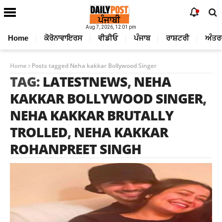
Aug 7, 2026, 12:01 pm
Home
ਕੋਰੋਨਾਵਾਇਰਸ
ਵੀਡੀਓ
ਪੰਜਾਬ
ਰਾਸ਼ਟਰੀ
ਅੰਤਰ
Home
Posts tagged Neha kakkar Bollywood Singer
TAG:
LATESTNEWS
,
NEHA
KAKKAR BOLLYWOOD SINGER
,
NEHA KAKKAR BRUTALLY
TROLLED
,
NEHA KAKKAR
ROHANPREET SINGH