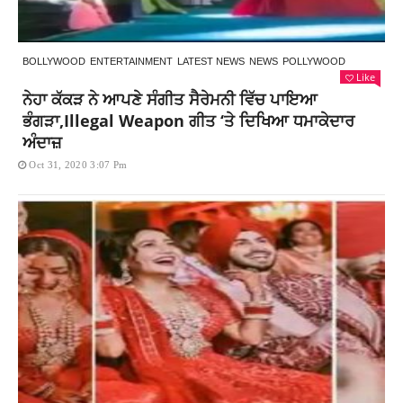
BOLLYWOOD
ENTERTAINMENT
LATEST NEWS
NEWS
POLLYWOOD
Like
ਨੇਹਾ ਕੱਕੜ ਨੇ ਆਪਣੇ ਸੰਗੀਤ ਸੈਰੇਮਨੀ ਵਿੱਚ ਪਾਇਆ
ਭੰਗੜਾ,Illegal Weapon ਗੀਤ ‘ਤੇ ਦਿਖਿਆ ਧਮਾਕੇਦਾਰ
ਅੰਦਾਜ਼
Oct 31, 2020 3:07 Pm