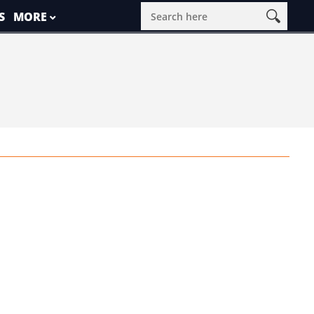
S
MORE