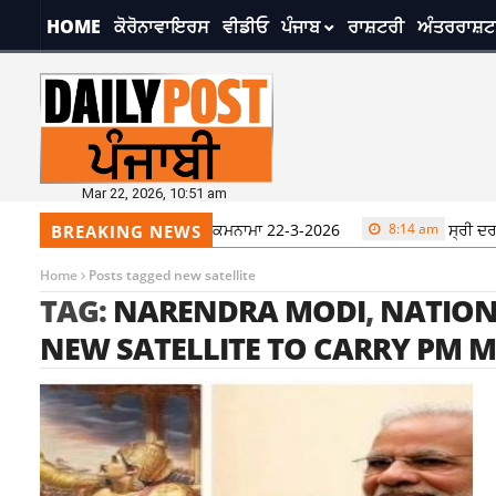
HOME
ਕੋਰੋਨਾਵਾਇਰਸ
ਵੀਡੀਓ
ਪੰਜਾਬ
ਰਾਸ਼ਟਰੀ
ਅੰਤਰਰਾਸ਼ਟ
Mar 22, 2026, 10:51 am
ਸ੍ਰੀ ਦਰਬਾਰ ਸਾਹਿਬ ਤੋਂ ਅੱਜ ਦਾ ਹੁਕਮਨਾਮਾ 22-3-2026
8:14 am
ਸ੍ਰੀ ਦਰਬਾ
BREAKING NEWS
Home
Posts tagged new satellite
TAG:
NARENDRA MODI
,
NATION
NEW SATELLITE TO CARRY PM 