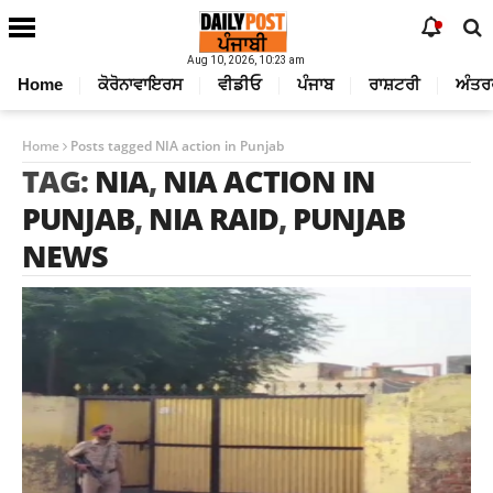
Aug 10, 2026, 10:23 am
Home
ਕੋਰੋਨਾਵਾਇਰਸ
ਵੀਡੀਓ
ਪੰਜਾਬ
ਰਾਸ਼ਟਰੀ
ਅੰਤਰ
Home
Posts tagged NIA action in Punjab
TAG:
NIA
,
NIA ACTION IN
PUNJAB
,
NIA RAID
,
PUNJAB
NEWS