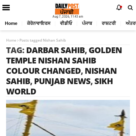
Aug 7, 2026, 11:43 am
Home
ਕੋਰੋਨਾਵਾਇਰਸ
ਵੀਡੀਓ
ਪੰਜਾਬ
ਰਾਸ਼ਟਰੀ
ਅੰਤਰ
Home
Posts tagged Nishan Sahib
TAG:
DARBAR SAHIB
,
GOLDEN
TEMPLE NISHAN SAHIB
COLOUR CHANGED
,
NISHAN
SAHIB
,
PUNJAB NEWS
,
SIKH
WORLD