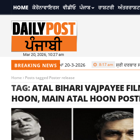
HOME
ਕੋਰੋਨਾਵਾਇਰਸ
ਵੀਡੀਓ
ਪੰਜਾਬ
ਰਾਸ਼ਟਰੀ
ਅੰਤਰਰਾਸ਼ਟ
Mar 20, 2026, 10:27 am
ਾਰ ਸਾਹਿਬ ਤੋਂ ਅੱਜ ਦਾ ਹੁਕਮਨਾਮਾ 20-3-2026
8:17 am
ਸ੍ਰੀ ਦਰਬਾਰ ਸਾਹਿਬ ਤ
BREAKING NEWS
Home
Posts tagged Poster release
TAG:
ATAL BIHARI VAJPAYEE FI
HOON
,
MAIN ATAL HOON POST