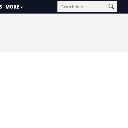
S
MORE