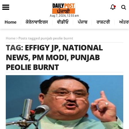
Aug 7, 2026, 12:55 am
Home
ਕੋਰੋਨਾਵਾਇਰਸ
ਵੀਡੀਓ
ਪੰਜਾਬ
ਰਾਸ਼ਟਰੀ
ਅੰਤਰ
Home
Posts tagged punjab peolie burnt
TAG:
EFFIGY JP
,
NATIONAL
NEWS
,
PM MODI
,
PUNJAB
PEOLIE BURNT