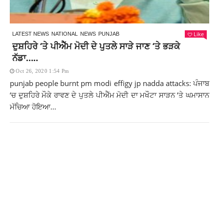
Like
LATEST NEWS
NATIONAL
NEWS
PUNJAB
ਦੁਸ਼ਹਿਰੇ ‘ਤੇ ਪੀਐੱਮ ਮੋਦੀ ਦੇ ਪੁਤਲੇ ਸਾੜੇ ਜਾਣ ‘ਤੇ ਭੜਕੇ
ਨੱਡਾ…..
Oct 26, 2020 1:54 Pm
punjab people burnt pm modi effigy jp nadda attacks: ਪੰਜਾਬ
‘ਚ ਦੁਸ਼ਹਿਰੇ ਮੌਕੇ ਰਾਵਣ ਦੇ ਪੁਤਲੇ ਪੀਐੱਮ ਮੋਦੀ ਦਾ ਮਖੌਟਾ ਸਾੜਨ ‘ਤੇ ਘਮਾਸਾਨ
ਮੱਚਿਆ ਹੋਇਆ...