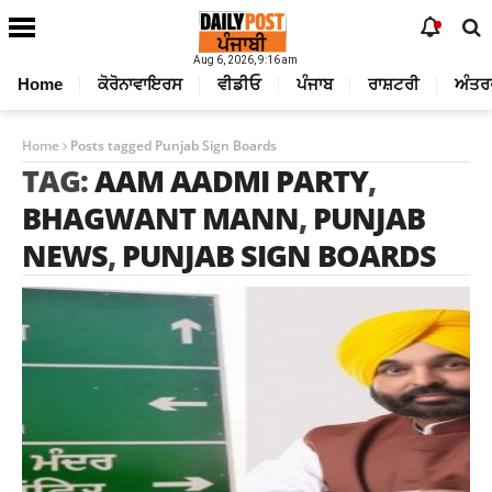
Aug 6, 2026, 9:16 am
Home
ਕੋਰੋਨਾਵਾਇਰਸ
ਵੀਡੀਓ
ਪੰਜਾਬ
ਰਾਸ਼ਟਰੀ
ਅੰਤਰ
Home
Posts tagged Punjab Sign Boards
TAG:
AAM AADMI PARTY
,
BHAGWANT MANN
,
PUNJAB
NEWS
,
PUNJAB SIGN BOARDS