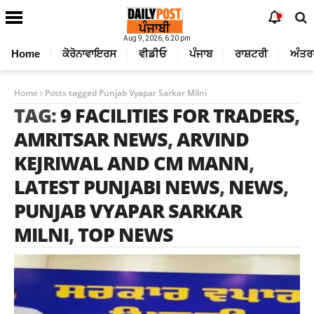
Aug 9, 2026, 6:20 pm
Home
ਕੋਰੋਨਾਵਾਇਰਸ
ਵੀਡੀਓ
ਪੰਜਾਬ
ਰਾਸ਼ਟਰੀ
ਅੰਤਰ
Home
Posts tagged Punjab Vyapar Sarkar Milni
TAG:
9 FACILITIES FOR TRADERS
,
AMRITSAR NEWS
,
ARVIND
KEJRIWAL AND CM MANN
,
LATEST PUNJABI NEWS
,
NEWS
,
PUNJAB VYAPAR SARKAR
MILNI
,
TOP NEWS