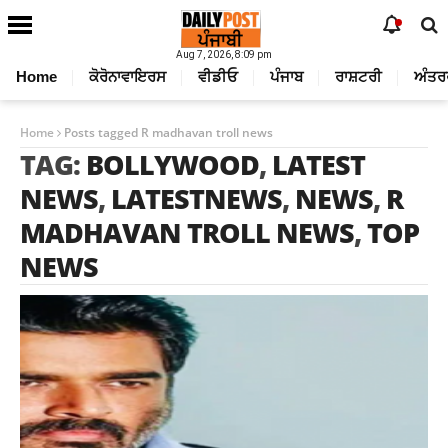
Aug 7, 2026, 8:09 pm
Home
ਕੋਰੋਨਾਵਾਇਰਸ
ਵੀਡੀਓ
ਪੰਜਾਬ
ਰਾਸ਼ਟਰੀ
ਅੰਤਰ
Home
Posts tagged R madhavan troll news
TAG:
BOLLYWOOD
,
LATEST
NEWS
,
LATESTNEWS
,
NEWS
,
R
MADHAVAN TROLL NEWS
,
TOP
NEWS