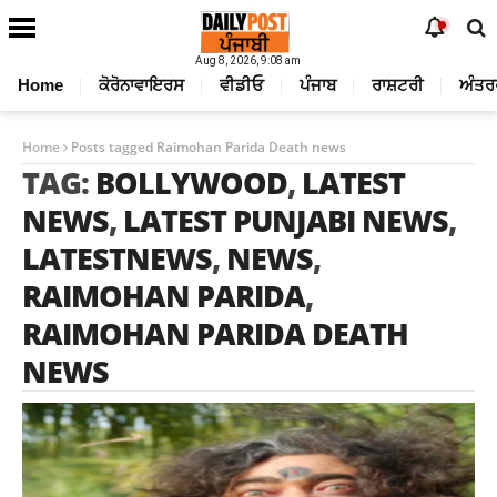
Aug 8, 2026, 9:08 am
Home
ਕੋਰੋਨਾਵਾਇਰਸ
ਵੀਡੀਓ
ਪੰਜਾਬ
ਰਾਸ਼ਟਰੀ
ਅੰਤਰ
Home
Posts tagged Raimohan Parida Death news
TAG:
BOLLYWOOD
,
LATEST
NEWS
,
LATEST PUNJABI NEWS
,
LATESTNEWS
,
NEWS
,
RAIMOHAN PARIDA
,
RAIMOHAN PARIDA DEATH
NEWS