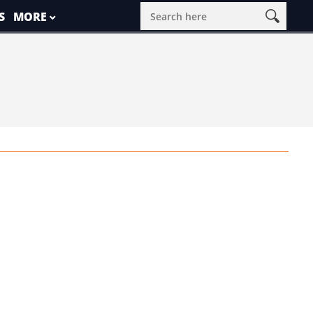
S
MORE