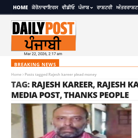
HOME
ਕੋਰੋਨਾਵਾਇਰਸ
ਵੀਡੀਓ
ਪੰਜਾਬ
ਰਾਸ਼ਟਰੀ
ਅੰਤਰਰਾਸ਼ਟ
Mar 22, 2026, 2:17 am
BREAKING NEWS
Home
Posts tagged Rajesh kareer plead money
TAG:
RAJESH KAREER
,
RAJESH K
MEDIA POST
,
THANKS PEOPLE