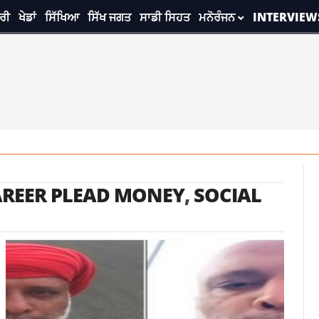
ਰੀ
ਖੇਡਾਂ
ਸਿੱਖਿਆ
ਸਿੱਖ ਜਗਤ
ਸਾਡੀ ਸਿਹਤ
ਮਨੋਰੰਜਨ
INTERVIEW
AREER PLEAD MONEY
,
SOCIAL