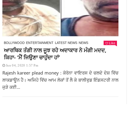
Like
BOLLYWOOD
ENTERTAINMENT
LATEST NEWS
NEWS
ਆਰਥਿਕ ਤੰਗੀ ਨਾਲ ਜੂਝ ਰਹੇ ਅਦਾਕਾਰ ਨੇ ਮੰਗੀ ਮਦਦ,
ਕਿਹਾ- ‘ਮੈਂ ਜਿਉਣਾ ਚਾਹੁੰਦਾ ਹਾਂ’
Jun 04, 2020 1:57 Pm
Rajesh kareer plead money : ਕੋਰੋਨਾ ਵਾਇਰਸ ਦੇ ਚਲਦੇ ਦੇਸ਼ ਵਿੱਚ
ਲਾਕਡਾਊਨ ਹੈ। ਅਜਿਹੇ ਵਿੱਚ ਆਮ ਲੋਕਾਂ ਤੋਂ ਲੈ ਕੇ ਬਾਲੀਵੁਡ ਇੰਡਸਟਰੀ ਨਾਲ
ਜੁੜੇ ਕਈ...