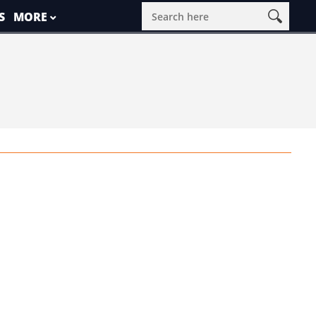
S
MORE