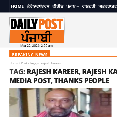
HOME
ਕੋਰੋਨਾਵਾਇਰਸ
ਵੀਡੀਓ
ਪੰਜਾਬ
ਰਾਸ਼ਟਰੀ
ਅੰਤਰਰਾਸ਼ਟ
Mar 22, 2026, 2:20 am
BREAKING NEWS
Home
Posts tagged rajesh kareer
TAG:
RAJESH KAREER
,
RAJESH K
MEDIA POST
,
THANKS PEOPLE