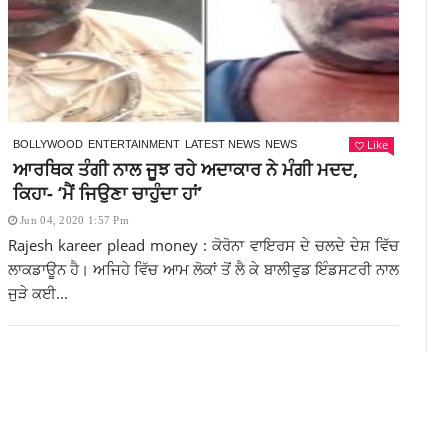
Like
BOLLYWOOD
ENTERTAINMENT
LATEST NEWS
NEWS
ਆਰਥਿਕ ਤੰਗੀ ਨਾਲ ਜੂਝ ਰਹੇ ਅਦਾਕਾਰ ਨੇ ਮੰਗੀ ਮਦਦ,
ਕਿਹਾ- ‘ਮੈਂ ਜਿਉਣਾ ਚਾਹੁੰਦਾ ਹਾਂ’
Jun 04, 2020 1:57 Pm
Rajesh kareer plead money : ਕੋਰੋਨਾ ਵਾਇਰਸ ਦੇ ਚਲਦੇ ਦੇਸ਼ ਵਿੱਚ
ਲਾਕਡਾਊਨ ਹੈ। ਅਜਿਹੇ ਵਿੱਚ ਆਮ ਲੋਕਾਂ ਤੋਂ ਲੈ ਕੇ ਬਾਲੀਵੁਡ ਇੰਡਸਟਰੀ ਨਾਲ
ਜੁੜੇ ਕਈ...