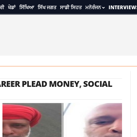
ਰੀ
ਖੇਡਾਂ
ਸਿੱਖਿਆ
ਸਿੱਖ ਜਗਤ
ਸਾਡੀ ਸਿਹਤ
ਮਨੋਰੰਜਨ
INTERVIEW
AREER PLEAD MONEY
,
SOCIAL