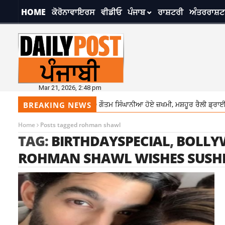
HOME
ਕੋਰੋਨਾਵਾਇਰਸ
ਵੀਡੀਓ
ਪੰਜਾਬ
ਰਾਸ਼ਟਰੀ
ਅੰਤਰਰਾਸ਼ਟ
Mar 21, 2026, 2:48 pm
 ਸਪੀਡ ਬੋਟ ਹਾਦਸੇ ‘ਚ ਰੇਮੰਡ MD ਗੌਤਮ ਸਿੰਘਾਨੀਆ ਹੋਏ ਜ਼ਖਮੀ, ਮਸ਼ਹੂਰ ਰੈਲੀ ਡ੍ਰਾਈਵਰ 
BREAKING NEWS
Home
Posts tagged rohman shawl
TAG:
BIRTHDAYSPECIAL
,
BOLLY
ROHMAN SHAWL WISHES SUSH