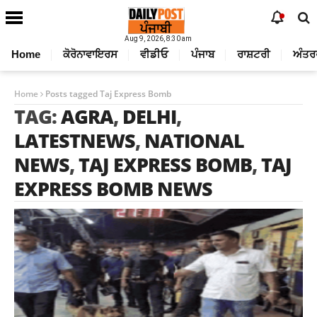
Aug 9, 2026, 8:30 am
Home
ਕੋਰੋਨਾਵਾਇਰਸ
ਵੀਡੀਓ
ਪੰਜਾਬ
ਰਾਸ਼ਟਰੀ
ਅੰਤਰ
Home
Posts tagged Taj Express Bomb
TAG:
AGRA
,
DELHI
,
LATESTNEWS
,
NATIONAL
NEWS
,
TAJ EXPRESS BOMB
,
TAJ
EXPRESS BOMB NEWS