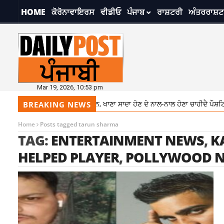
HOME
ਕੋਰੋਨਾਵਾਇਰਸ
ਵੀਡੀਓ
ਪੰਜਾਬ
ਰਾਸ਼ਟਰੀ
ਅੰਤਰਰਾਸ਼ਟ
Mar 19, 2026, 10:53 pm
ਾਤਿਆਂ ਵਿਚ ਰੱਖੋ ਡਾਇਟ ਦਾ ਧਿਆਨ, ਖਾਣਾ ਸਾਦਾ ਹੋਣ ਦੇ ਨਾਲ-ਨਾਲ ਹੋਣਾ ਚਾਹੀਦੈ ਪੌਸ਼ਟਿਕ
BREAKING NEWS
Home
Posts tagged tarun sharma
TAG:
ENTERTAINMENT NEWS
,
K
HELPED PLAYER
,
POLLYWOOD 