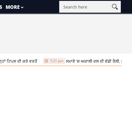
S
MORE
 ਟਿਪਸ ਦੀ ਕਰੋ ਵਰਤੋਂ
7:21 pm
ਸਮਾਣੇ ‘ਚ ਅਕਾਲੀ ਦਲ ਦੀ ਵੱਡੀ ਰੈਲੀ, ਸੁਖਬੀਰ