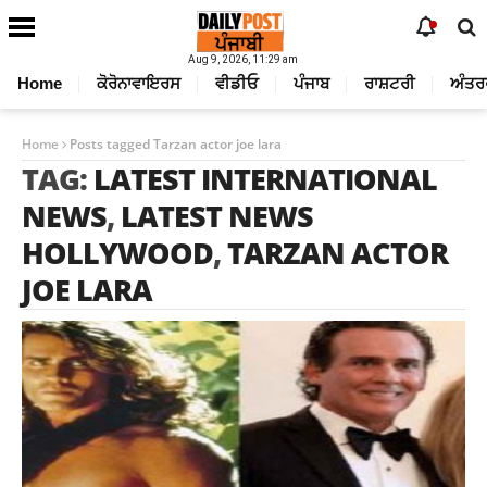
Aug 9, 2026, 11:29 am
Home
ਕੋਰੋਨਾਵਾਇਰਸ
ਵੀਡੀਓ
ਪੰਜਾਬ
ਰਾਸ਼ਟਰੀ
ਅੰਤਰ
Home
Posts tagged Tarzan actor joe lara
TAG:
LATEST INTERNATIONAL
NEWS
,
LATEST NEWS
HOLLYWOOD
,
TARZAN ACTOR
JOE LARA