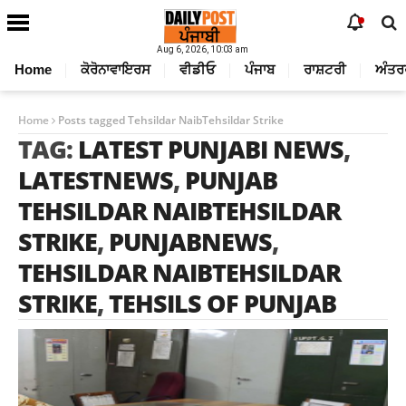
Aug 6, 2026, 10:03 am
Home
ਕੋਰੋਨਾਵਾਇਰਸ
ਵੀਡੀਓ
ਪੰਜਾਬ
ਰਾਸ਼ਟਰੀ
ਅੰਤਰ
Home
Posts tagged Tehsildar NaibTehsildar Strike
TAG:
LATEST PUNJABI NEWS
,
LATESTNEWS
,
PUNJAB
TEHSILDAR NAIBTEHSILDAR
STRIKE
,
PUNJABNEWS
,
TEHSILDAR NAIBTEHSILDAR
STRIKE
,
TEHSILS OF PUNJAB