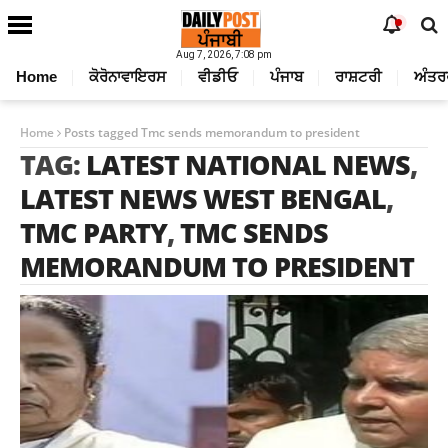
Aug 7, 2026, 7:08 pm
Home
ਕੋਰੋਨਾਵਾਇਰਸ
ਵੀਡੀਓ
ਪੰਜਾਬ
ਰਾਸ਼ਟਰੀ
ਅੰਤਰ
Home
Posts tagged Tmc sends memorandum to president
TAG:
LATEST NATIONAL NEWS
,
LATEST NEWS WEST BENGAL
,
TMC PARTY
,
TMC SENDS
MEMORANDUM TO PRESIDENT