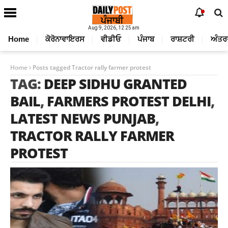
Aug 9, 2026, 12:25 am
Home
ਕੋਰੋਨਾਵਾਇਰਸ
ਵੀਡੀਓ
ਪੰਜਾਬ
ਰਾਸ਼ਟਰੀ
ਅੰਤਰ
Home
Posts tagged Tractor rally farmer protest
TAG:
DEEP SIDHU GRANTED
BAIL
,
FARMERS PROTEST DELHI
,
LATEST NEWS PUNJAB
,
TRACTOR RALLY FARMER
PROTEST