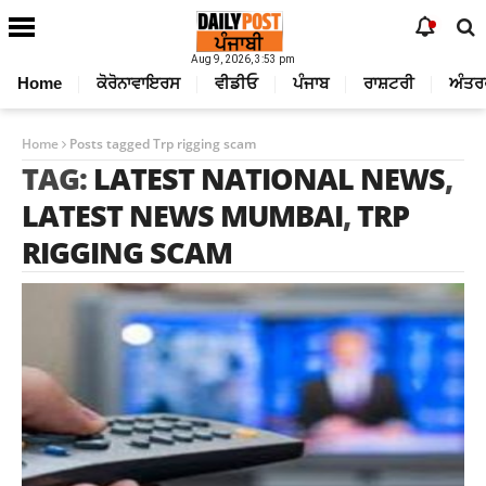
Aug 9, 2026, 3:53 pm
Home
ਕੋਰੋਨਾਵਾਇਰਸ
ਵੀਡੀਓ
ਪੰਜਾਬ
ਰਾਸ਼ਟਰੀ
ਅੰਤਰ
Home
Posts tagged Trp rigging scam
TAG:
LATEST NATIONAL NEWS
,
LATEST NEWS MUMBAI
,
TRP
RIGGING SCAM