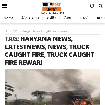
Aug 7, 2026, 3:07 pm
Home
ਕੋਰੋਨਾਵਾਇਰਸ
ਵੀਡੀਓ
ਪੰਜਾਬ
ਰਾਸ਼ਟਰੀ
ਅੰਤਰ
Home
Posts tagged truck Caught Fire Rewari
TAG:
HARYANA NEWS
,
LATESTNEWS
,
NEWS
,
TRUCK
CAUGHT FIRE
,
TRUCK CAUGHT
FIRE REWARI