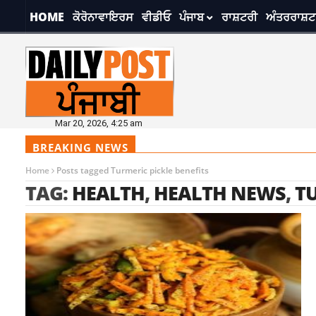
HOME
ਕੋਰੋਨਾਵਾਇਰਸ
ਵੀਡੀਓ
ਪੰਜਾਬ
ਰਾਸ਼ਟਰੀ
ਅੰਤਰਰਾਸ਼ਟ
Mar 20, 2026, 4:25 am
BREAKING NEWS
Home
Posts tagged Turmeric pickle benefits
TAG:
HEALTH
,
HEALTH NEWS
,
TU