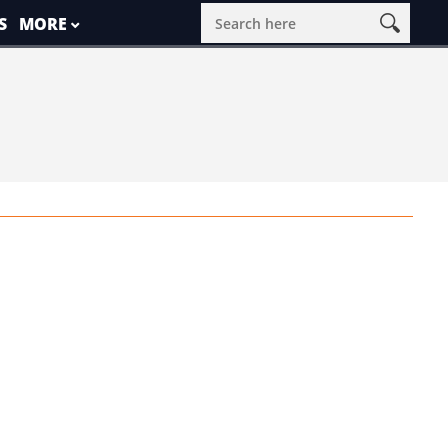
S
MORE