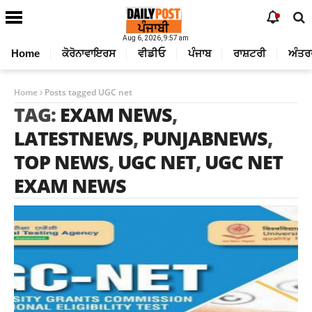
Aug 6, 2026, 9:57 am
Home
ਕੋਰੋਨਾਵਾਇਰਸ
ਵੀਡੀਓ
ਪੰਜਾਬ
ਰਾਸ਼ਟਰੀ
ਅੰਤਰ
Home
Posts tagged UGC net
TAG:
EXAM NEWS
,
LATESTNEWS
,
PUNJABNEWS
,
TOP NEWS
,
UGC NET
,
UGC NET
EXAM NEWS