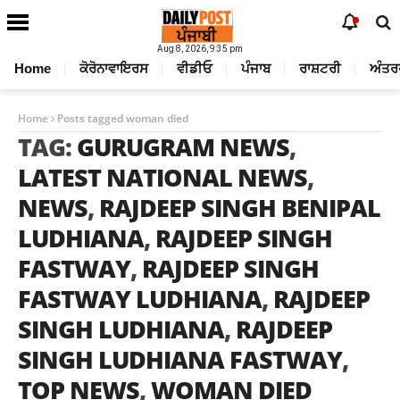
Aug 8, 2026, 9:35 pm
Home
ਕੋਰੋਨਾਵਾਇਰਸ
ਵੀਡੀਓ
ਪੰਜਾਬ
ਰਾਸ਼ਟਰੀ
ਅੰਤਰ
Home
Posts tagged woman died
TAG:
GURUGRAM NEWS
,
LATEST NATIONAL NEWS
,
NEWS
,
RAJDEEP SINGH BENIPAL
LUDHIANA
,
RAJDEEP SINGH
FASTWAY
,
RAJDEEP SINGH
FASTWAY LUDHIANA
,
RAJDEEP
SINGH LUDHIANA
,
RAJDEEP
SINGH LUDHIANA FASTWAY
,
TOP NEWS
,
WOMAN DIED