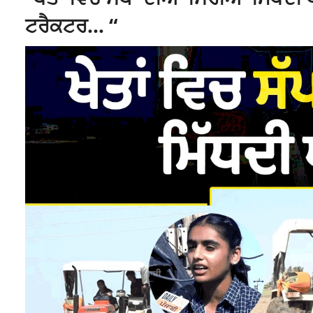
ਟਰੈਕਟਰ… “