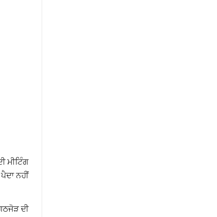
ਦੀ ਮੀਟਿੰਗ
ਪੈਦਾ ਨਹੀਂ
ਗਠਜੋੜ ਦੀ