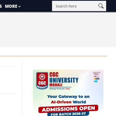
S
MORE