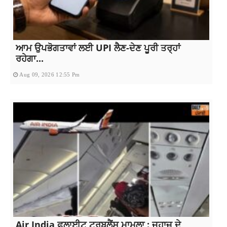
ਆਮ ਉਪਭੋਗਤਾਵਾਂ ਲਈ UPI ਲੈਣ-ਦੇਣ ਪੂਰੀ ਤਰ੍ਹਾਂ
ਰਹੇਗਾ...
Aug 09, 2026 12:55 Pm
Air India ਫਲਾਈਟ ਟਰਬੂਲੈਂਸ ਮਾਮਲਾ : ਜਹਾਜ਼ ਦੇ