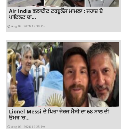
Air India ਫਲਾਈਟ ਟਰਬੂਲੈਂਸ ਮਾਮਲਾ : ਜਹਾਜ਼ ਦੇ
ਪਾਇਲਟ ਦਾ...
Aug 09, 2026 12:39 Pm
Lionel Messi ਦੇ ਪਿਤਾ ਜੋਰਜ ਮੈਸੀ ਦਾ 68 ਸਾਲ ਦੀ
ਉਮਰ ‘ਚ...
Aug 09, 2026 12:25 Pm