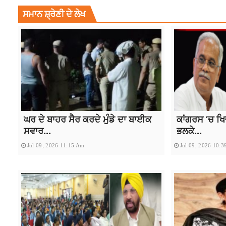
ਸਮਾਨ ਸ਼੍ਰੇਣੀ ਦੇ ਲੇਖ
ਘਰ ਦੇ ਬਾਹਰ ਸੈਰ ਕਰਦੇ ਮੁੰਡੇ ਦਾ ਬਾਈਕ
ਕਾਂਗਰਸ ‘ਚ ਖਿਚ
ਸਵਾਰ...
ਭਲਕੇ...
Jul 09, 2026 11:15 Am
Jul 09, 2026 10: