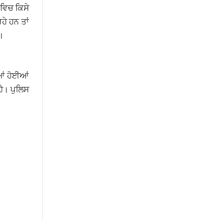
 ਵਿਚ ਕਿਸੇ
ਹੇ ਹਨ ਤਾਂ
।
ਆਂ ਹੋਈਆਂ
ਹੈ। ਪੁਲਿਸ