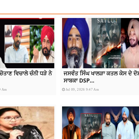
ੋਤਾਣ ਵਿਚਾਲੇ ਚੰਨੀ ਧੜੇ ਨੇ
ਜਸਵੰਤ ਸਿੰਘ ਖਾਲੜਾ ਕਤਲ ਕੇਸ ਦੇ ਦੋ
ਸਾਬਕਾ DSP...
39 Am
Jul 09, 2026 9:47 Am