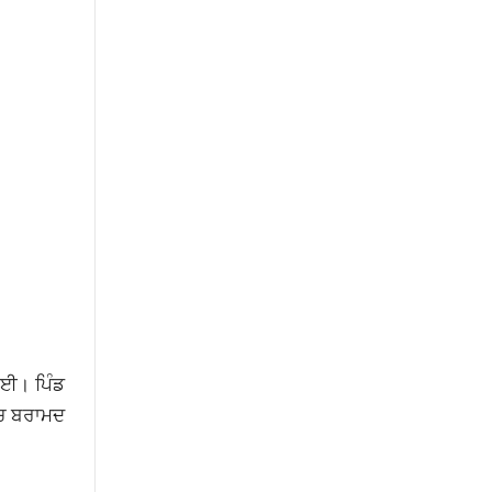
 ਗਈ। ਪਿੰਡ
ੱਚ ਬਰਾਮਦ