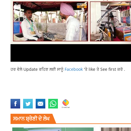
ਹਰ ਵੇਲੇ Update ਰਹਿਣ ਲਈ ਸਾਨੂੰ
Facebook
'ਤੇ like ਤੇ See first ਕਰੋ .
BSF RECOVERED 2 PAKISTANI DRONES
LATEST NEWS
LATEST PUNJ
TOPNEWS
ਸਮਾਨ ਸ਼੍ਰੇਣੀ ਦੇ ਲੇਖ