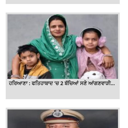
ਹਰਿਆਣਾ : ਫਤਿਹਾਬਾਦ ‘ਚ 2 ਬੱਚਿਆਂ ਸਣੇ ਆਂਗਣਵਾੜੀ...