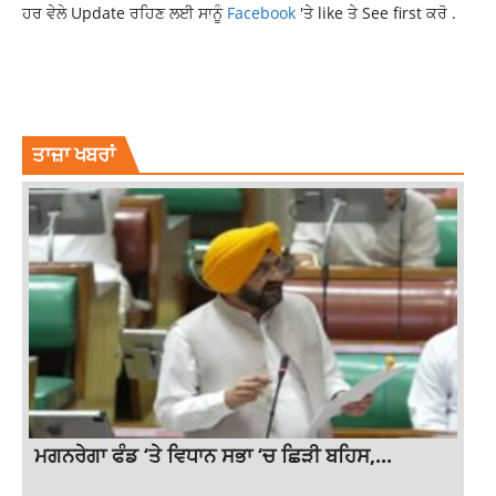
ਹਰ ਵੇਲੇ Update ਰਹਿਣ ਲਈ ਸਾਨੂੰ
Facebook
'ਤੇ like ਤੇ See first ਕਰੋ .
ACCIDENT
CHILD DEATH
CRASH
LUDHIANA
POLICE
PUNJAB
ROAD
UNCONTROLLED CAR
ਤਾਜ਼ਾ ਖਬਰਾਂ
ਮਗਨਰੇਗਾ ਫੰਡ ‘ਤੇ ਵਿਧਾਨ ਸਭਾ ‘ਚ ਛਿੜੀ ਬਹਿਸ,...