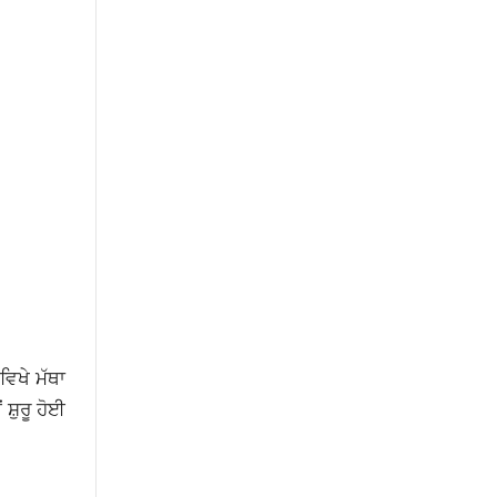
ਿਖੇ ਮੱਥਾ
ਸ਼ੁਰੂ ਹੋਈ