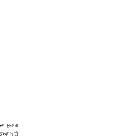
 ਦਾ ਸੁਭਾਗ
ਟੇਕਿਆ ਅਤੇ