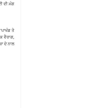
ਈ ਦੀ ਮੰਗ
‘ਪਾਖੰਡ ਤੇ
ਕ ਵੈਰਾਗ,
ਥਾ ਦੇ ਨਾਲ