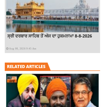
ਸ੍ਰੀ ਦਰਬਾਰ ਸਾਹਿਬ ਤੋਂ ਅੱਜ ਦਾ ਹੁਕਮਨਾਮਾ 8-8-2026
Aug 08, 2026 9:45 Am
RELATED ARTICLES