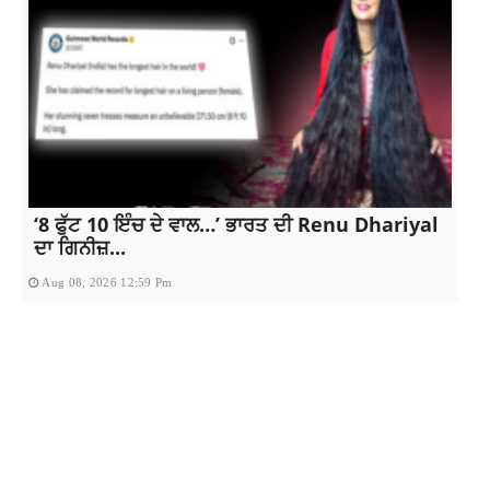
‘8 ਫੁੱਟ 10 ਇੰਚ ਦੇ ਵਾਲ…’ ਭਾਰਤ ਦੀ Renu Dhariyal
ਦਾ ਗਿਨੀਜ਼...
Aug 08, 2026 12:59 Pm