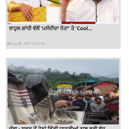
ਰਾਹੁਲ ਗਾਂਧੀ ਵੱਲੋਂ ‘ਪਸੰਦੀਦਾ ਨੇਤਾ’ ਤੇ ‘Cool...
Aug 08, 2026 12:03 Pm
ਚੰਬਾ : ਸੜਕ ਤੋਂ ਹੇਠਾਂ ਡਿੱਗੀ ਯਾਤਰੀਆਂ ਨਾਲ ਭਰੀ ਬੱਸ,...