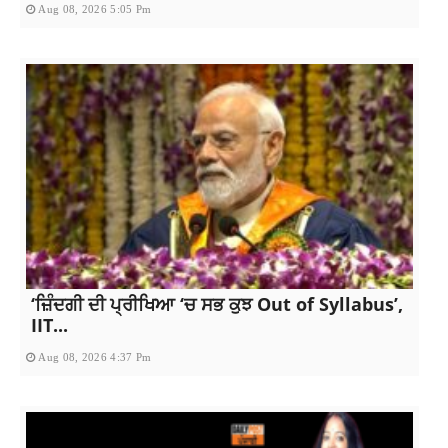
Aug 08, 2026 5:05 Pm
‘ਜ਼ਿੰਦਗੀ ਦੀ ਪ੍ਰੀਖਿਆ ‘ਚ ਸਭ ਕੁਝ Out of Syllabus’,
IIT...
Aug 08, 2026 4:37 Pm