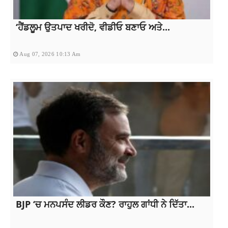
‘ਹੈਂਡਲੂਮ ਉਤਪਾਦ ਖਰੀਦੋ, ਵੀਡੀਓ ਬਣਾਓ ਅਤੇ...
Aug 07, 2026 10:13 Am
BJP ‘ਚ ਮਨਪਸੰਦ ਲੀਡਰ ਕੌਣ? ਰਾਹੁਲ ਗਾਂਧੀ ਨੇ ਦਿੱਤਾ...