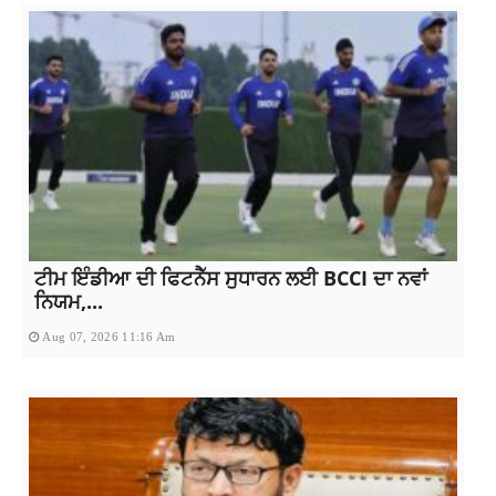
ਟੀਮ ਇੰਡੀਆ ਦੀ ਫਿਟਨੈੱਸ ਸੁਧਾਰਨ ਲਈ BCCI ਦਾ ਨਵਾਂ
ਨਿਯਮ,...
Aug 07, 2026 11:16 Am