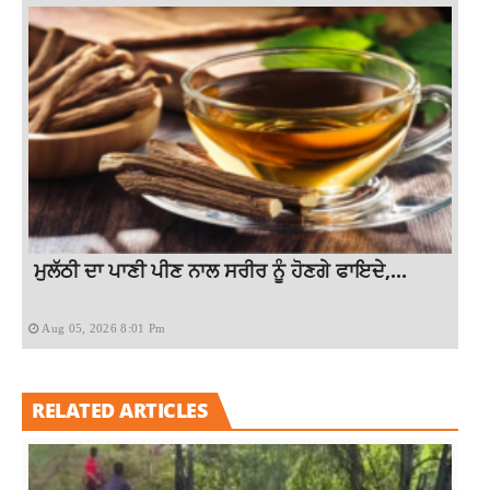
ਮੁਲੱਠੀ ਦਾ ਪਾਣੀ ਪੀਣ ਨਾਲ ਸਰੀਰ ਨੂੰ ਹੋਣਗੇ ਫਾਇਦੇ,...
Aug 05, 2026 8:01 Pm
RELATED ARTICLES