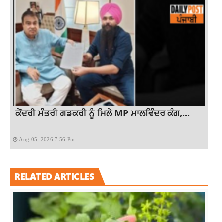
ਕੇਂਦਰੀ ਮੰਤਰੀ ਗਡਕਰੀ ਨੂੰ ਮਿਲੇ MP ਮਾਲਵਿੰਦਰ ਕੰਗ,...
Aug 05, 2026 7:56 Pm
RELATED ARTICLES