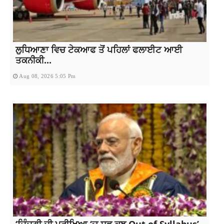
ਲੁਧਿਆਣਾ ਵਿਚ ਟੇਕਆਫ ਤੋਂ ਪਹਿਲਾਂ ਫਲਾਈਟ ਆਈ
ਤਕਨੀਕੀ...
Aug 08, 2026 5:05 Pm
‘ਜ਼ਿੰਦਗੀ ਦੀ ਪ੍ਰੀਖਿਆ ‘ਚ ਸਭ ਕੁਝ Out of Syllabus’,