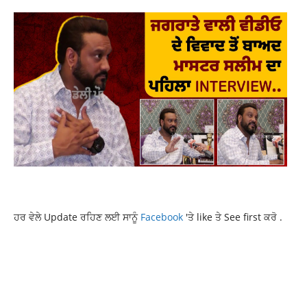
ਹਰ ਵੇਲੇ Update ਰਹਿਣ ਲਈ ਸਾਨੂੰ
Facebook
'ਤੇ like ਤੇ See first ਕਰੋ .
CURRENT PUNJAB NEWS
CURRENT PUNJABI NEWS
LATEST NEWS
LATEST PUNJABI NEWS
LATESTNEWS
PUNJAB
PUNJAB NEWS
PUNJABNEWS
TOP NEWS
TOPNEWS