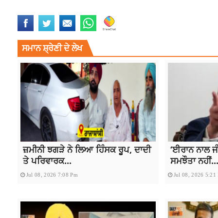
LATEST NEWS
LATEST PUNJABI NEWS
PUNJABNEWS
SUKHBIR BAD
ਸਮਾਨ ਸ਼੍ਰੇਣੀ ਦੇ ਲੇਖ
ਜ਼ਮੀਨੀ ਝਗੜੇ ਨੇ ਲਿਆ ਹਿੰਸਕ ਰੂਪ, ਦਾਦੀ
‘ਈਰਾਨ ਨਾਲ ਜੰ
ਤੇ ਪਰਿਵਾਰਕ...
ਸਮਝੌਤਾ ਨਹੀਂ..
Jul 08, 2026 7:08 Pm
Jul 08, 2026 5:21