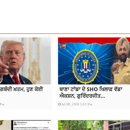
AL
TOP NEWS
ਗਬੰਦੀ ਖ਼ਤਮ, ਹੁਣ ਕੋਈ
ਥਾਣਾ ਟਾਂਡਾ ਦੇ SHO ਖਿਲਾਫ਼ ਵੱਡਾ
.
ਐਕਸ਼ਨ, ਗੁਰਿੰਦਰਜੀਤ...
 Pm
Jul 08, 2026 5:01 Pm