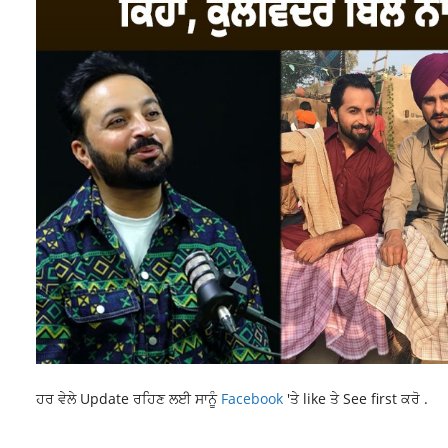
ਹਰ ਵੇਲੇ Update ਰਹਿਣ ਲਈ ਸਾਨੂੰ
Facebook
'ਤੇ like ਤੇ See first ਕਰੋ .