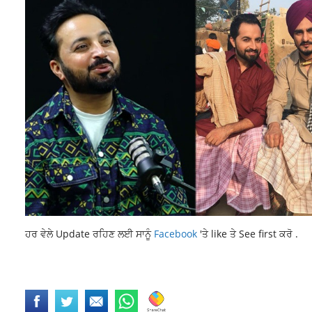
ਹਰ ਵੇਲੇ Update ਰਹਿਣ ਲਈ ਸਾਨੂੰ
Facebook
'ਤੇ like ਤੇ See first ਕਰੋ .
LATEST NEWS
LATEST PUNJAB NEWS
LATEST PUNJABI NEWS
NEW