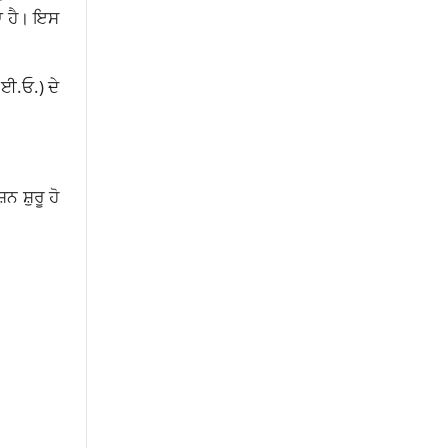
ਣਾ ਹੈ। ਇਸ
.ਈ.ਓ.) ਦੇ
 ਸ਼ੁਰੂ ਹੋ