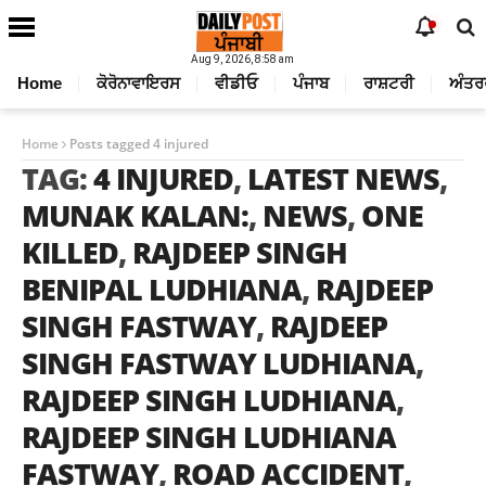
Aug 9, 2026, 8:58 am
Home
ਕੋਰੋਨਾਵਾਇਰਸ
ਵੀਡੀਓ
ਪੰਜਾਬ
ਰਾਸ਼ਟਰੀ
ਅੰਤਰ
Home
Posts tagged 4 injured
TAG:
4 INJURED
,
LATEST NEWS
,
MUNAK KALAN:
,
NEWS
,
ONE
KILLED
,
RAJDEEP SINGH
BENIPAL LUDHIANA
,
RAJDEEP
SINGH FASTWAY
,
RAJDEEP
SINGH FASTWAY LUDHIANA
,
RAJDEEP SINGH LUDHIANA
,
RAJDEEP SINGH LUDHIANA
FASTWAY
,
ROAD ACCIDENT
,