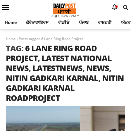
Aug 7, 2026, 9:26 am
Home
ਕੋਰੋਨਾਵਾਇਰਸ
ਵੀਡੀਓ
ਪੰਜਾਬ
ਰਾਸ਼ਟਰੀ
ਅੰਤਰ
Home
Posts tagged 6 Lane Ring Road Project
TAG:
6 LANE RING ROAD
PROJECT
,
LATEST NATIONAL
NEWS
,
LATESTNEWS
,
NEWS
,
NITIN GADKARI KARNAL
,
NITIN
GADKARI KARNAL
ROADPROJECT