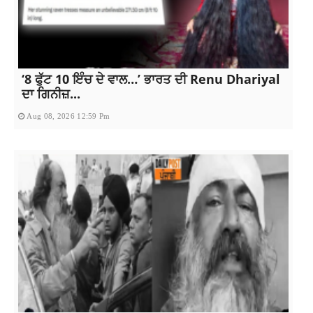
‘8 ਫੁੱਟ 10 ਇੰਚ ਦੇ ਵਾਲ…’ ਭਾਰਤ ਦੀ Renu Dhariyal
ਦਾ ਗਿਨੀਜ਼...
Aug 08, 2026 12:59 Pm